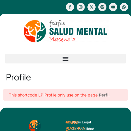
Profile
This shortcode LP Profile only use on the page
Perfil
Aviso Legal
FEAFES
PLASENCIA
Accesibilidad