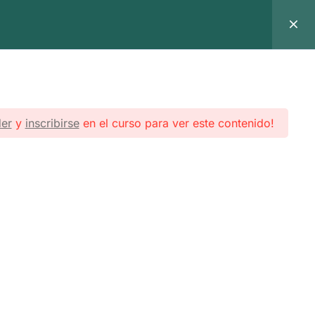
Abrir
er
y
inscribirse
en el curso para ver este contenido!
ormación
Contacto
Suscríbete a nuestro boletín para recibir
información actualizada.