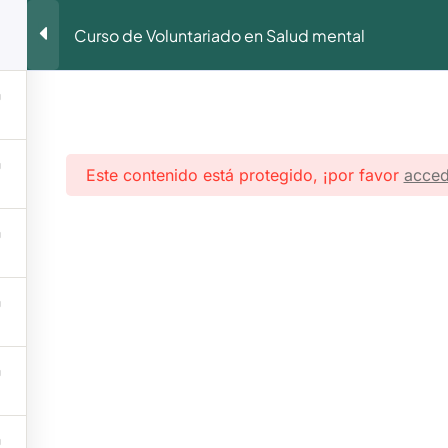
Curso de Voluntariado en Salud mental
Este contenido está protegido, ¡por favor
acced
Programas
Que Hacemos
Involúcrate
F
MENÚ
ial
Inicio
oral
Nosotros