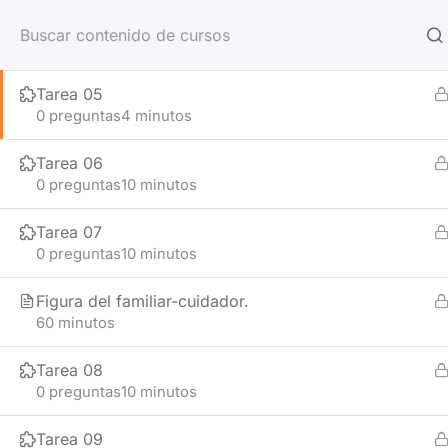
Tarea 04
0 preguntas
30 minutos
Tarea 05
0 preguntas
4 minutos
Tarea 06
0 preguntas
10 minutos
Inicio
Nosotros
Tarea 07
0 preguntas
10 minutos
Inicio
Voluntariado
Figura del familiar-cuidador.
60 minutos
Tarea 08
Aviso Legal
FEAFES
0 preguntas
10 minutos
PROGRAMAS
PLASENCIA
Accesibilidad
Integración Soc
Politica de Privacidad
Tarea 09
Integración Lab