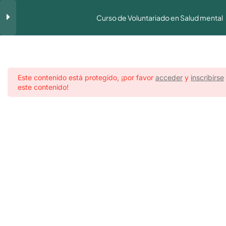
Curso de Voluntariado en Salud mental
Módulo Formativo 1:
12
Movimiento asociativo de
FEAFES en Extremadura
Este contenido está protegido, ¡por favor
acceder
y
inscribirse
este contenido!
Módulo Formativo 2:
9
Conceptos básicos en Salud
Mental.
Inicio
Voluntariado
Módulo Formativo 3:
9
Aviso Legal
FEAFES
Modelos de atención en
PLASENCIA
Accesibilidad
Salud Mental.
Politica de Privacidad
Modelo de Atención Comunitaria
PROGRAMAS
MENÚ
en Salud Mental.
Integración Social
Inicio